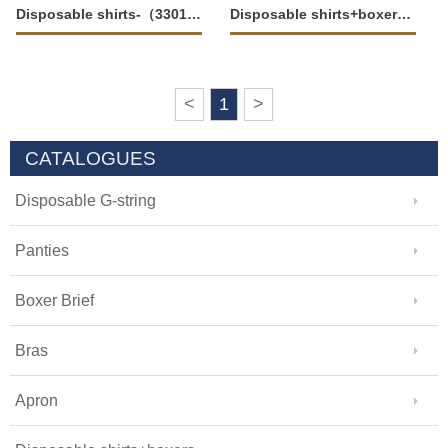
Disposable shirts-（33016-M，33017-L）
Disposable shirts+boxers-45312
<
1
>
CATALOGUES
Disposable G-string
Panties
Boxer Brief
Bras
Apron