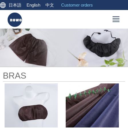
日本語
English
中文
Customer orders
BRAS